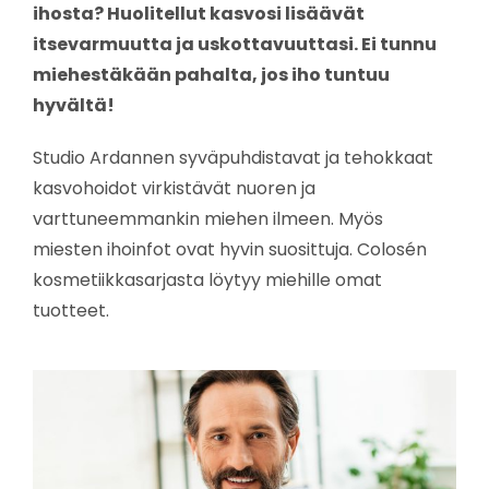
ihosta? Huolitellut kasvosi lisäävät
itsevarmuutta ja uskottavuuttasi. Ei tunnu
miehestäkään pahalta, jos iho tuntuu
hyvältä!
Studio Ardannen syväpuhdistavat ja tehokkaat
kasvohoidot virkistävät nuoren ja
varttuneemmankin miehen ilmeen. Myös
miesten ihoinfot ovat hyvin suosittuja. Colosén
kosmetiikkasarjasta löytyy miehille omat
tuotteet.