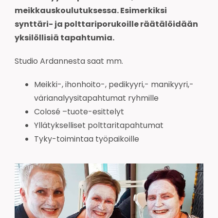
meikkauskoulutuksessa. Esimerkiksi
synttäri- ja polttariporukoille räätälöidään
yksilöllisiä tapahtumia.
Studio Ardannesta saat mm.
Meikki-, ihonhoito-, pedikyyri,- manikyyri,-
värianalyysitapahtumat ryhmille
Colosé –tuote-esittelyt
Yllätykselliset polttaritapahtumat
Tyky-toimintaa työpaikoille