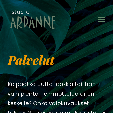
Skip
to
content
Palvelut
Kaipaatko uutta lookkia tai ihan 
vain pientä hemmottelua arjen 
keskelle? Onko valokuvaukset 
tulossa? Tarvitsetpa meikkausta tai 